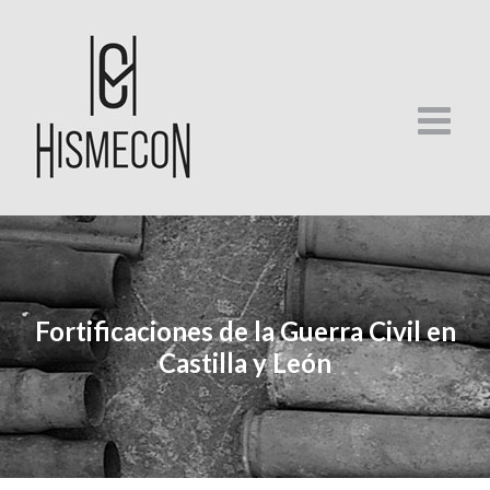
Skip
to
content
Fortificaciones de la Guerra Civil en
Castilla y León