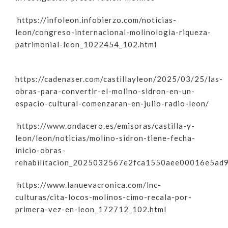
https://infoleon.infobierzo.com/noticias-
leon/congreso-internacional-molinologia-riqueza-
patrimonial-leon_1022454_102.html
https://cadenaser.com/castillayleon/2025/03/25/las-
obras-para-convertir-el-molino-sidron-en-un-
espacio-cultural-comenzaran-en-julio-radio-leon/
https://www.ondacero.es/emisoras/castilla-y-
leon/leon/noticias/molino-sidron-tiene-fecha-
inicio-obras-
rehabilitacion_2025032567e2fca1550aee00016e5ad9
https://www.lanuevacronica.com/lnc-
culturas/cita-locos-molinos-cimo-recala-por-
primera-vez-en-leon_172712_102.html