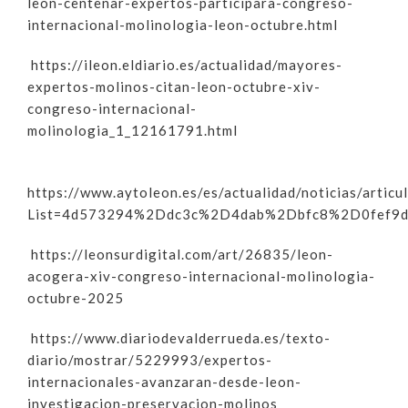
leon-centenar-expertos-participara-congreso-
internacional-molinologia-leon-octubre.html
https://ileon.eldiario.es/actualidad/mayores-
expertos-molinos-citan-leon-octubre-xiv-
congreso-internacional-
molinologia_1_12161791.html
https://www.aytoleon.es/es/actualidad/noticias/artic
List=4d573294%2Ddc3c%2D4dab%2Dbfc8%2D0fef9
https://leonsurdigital.com/art/26835/leon-
acogera-xiv-congreso-internacional-molinologia-
octubre-2025
https://www.diariodevalderrueda.es/texto-
diario/mostrar/5229993/expertos-
internacionales-avanzaran-desde-leon-
investigacion-preservacion-molinos