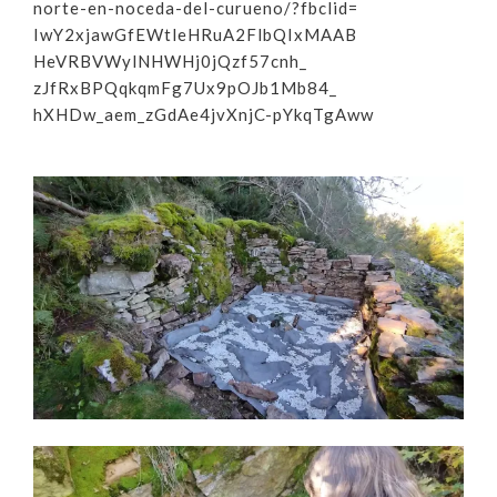
norte-en-noceda-del-
curueno/?fbclid=
IwY2xjawGfEWtleHRuA2FlbQIxMAAB
HeVRBVWylNHWHj0jQzf57cnh_
zJfRxBPQqkqmFg7Ux9pOJb1Mb84_
hXHDw_aem_zGdAe4jvXnjC-
pYkqTgAww